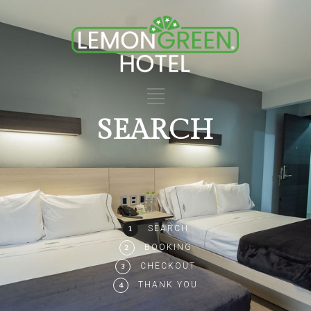
SEARCH
SEARCH
1
BOOKING
2
CHECKOUT
3
THANK YOU
4