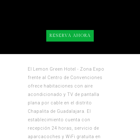
RESERVA AHORA
El Lemon Green Hotel - Zona Expo
frente al Centro de Convenciones
ofrece habitaciones con aire
acondicionado y TV de pantalla
plana por cable en el distrito
Chapalita de Guadalajara. El
establecimiento cuenta con
recepción 24 horas, servicio de
aparcacoches y WiFi gratuita en