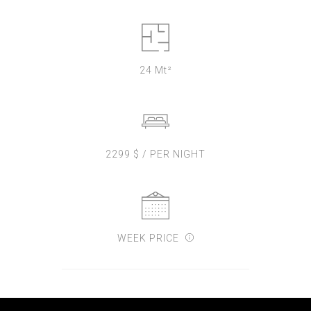
24 Mt²
2299 $ / PER NIGHT
WEEK PRICE