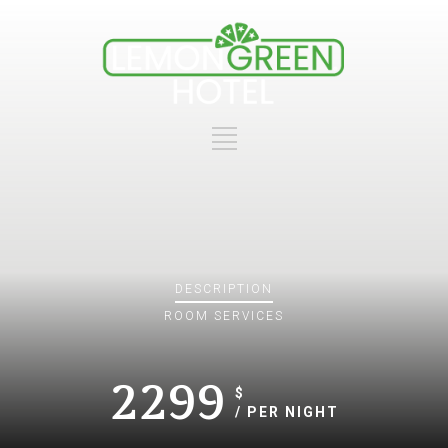
DESCRIPTION
ROOM
SERVICES
2299
$
/ PER NIGHT