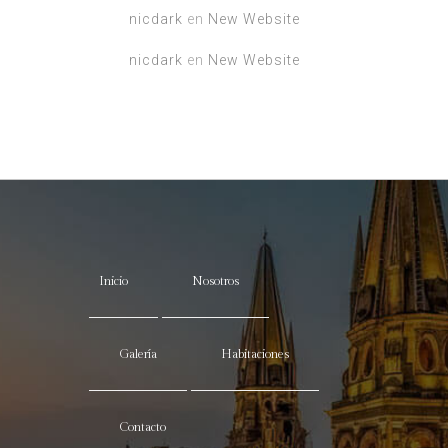
nicdark
en
New Website
nicdark
en
New Website
Inicio
Nosotros
Galería
Habitaciones
Contacto