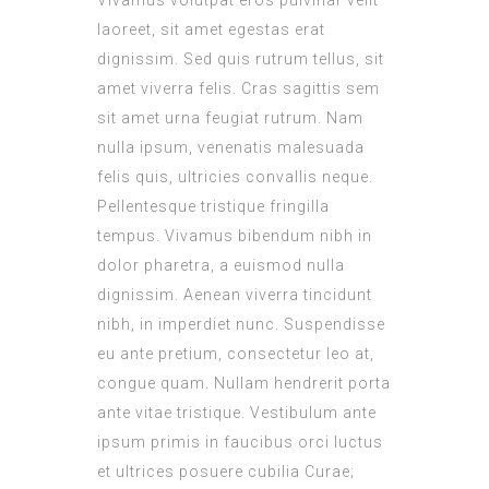
Vivamus volutpat eros pulvinar velit
laoreet, sit amet egestas erat
dignissim. Sed quis rutrum tellus, sit
amet viverra felis. Cras sagittis sem
sit amet urna feugiat rutrum. Nam
nulla ipsum, venenatis malesuada
felis quis, ultricies convallis neque.
Pellentesque tristique fringilla
tempus. Vivamus bibendum nibh in
dolor pharetra, a euismod nulla
dignissim. Aenean viverra tincidunt
nibh, in imperdiet nunc. Suspendisse
eu ante pretium, consectetur leo at,
congue quam. Nullam hendrerit porta
ante vitae tristique. Vestibulum ante
ipsum primis in faucibus orci luctus
et ultrices posuere cubilia Curae;